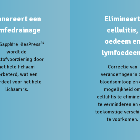
nereert een
Elimineer
ymfedrainage
cellulitis,
oedeem e
24
Sapphire KiesPress
lymfoedee
wordt de
stofvoorziening door
het hele lichaam
Correctie van
erbeterd, wat een
veranderingen in 
rdeel voor het hele
bloedsomloop en 
lichaam is.
mogelijkheid o
cellulitis te elimine
te verminderen en
toekomstige verschi
te voorkomen.