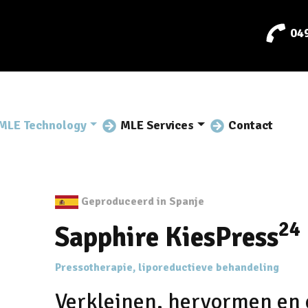
04
MLE Technology
MLE Services
Contact
Geproduceerd in Spanje
24
Sapphire KiesPress
Pressotherapie, liporeductieve behandeling
Verkleinen, hervormen en e