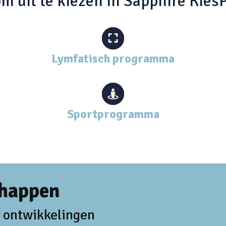
 uit te kiezen in Sapphire Kies
Lymfatisch programma
Sportprogramma
chappen
 ontwikkelingen