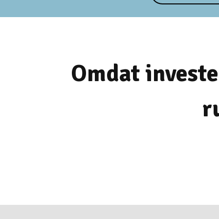
Omdat invester
r