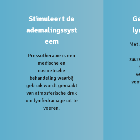
Stimuleert de
Ge
ademalingssyst
l
eem
Met 
Pressotherapie is een
zuur
medische en
cosmetische
v
behandeling waarbij
voo
gebruik wordt gemaakt
van atmosferische druk
om lymfedrainage uit te
voeren.