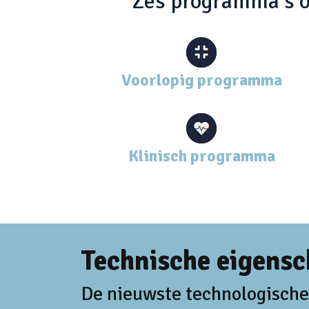
Zes programma's om
Voorlopig programma
Klinisch programma
Technische eigens
De nieuwste technologische