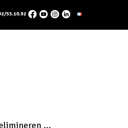
92/53.10.92
limineren ...