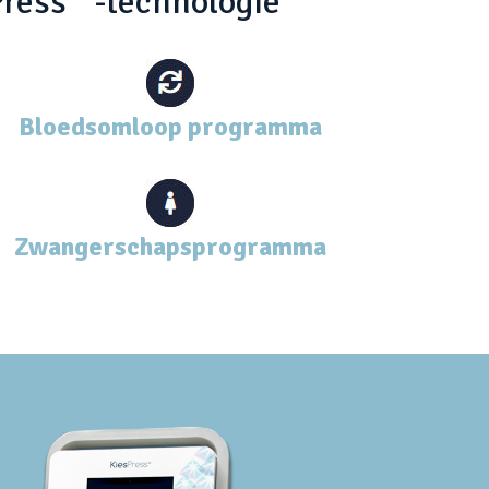
Press
-technologie
Bloedsomloop programma
Zwangerschapsprogramma