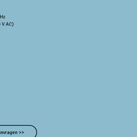
 Hz
0 V AC)
anvragen >>