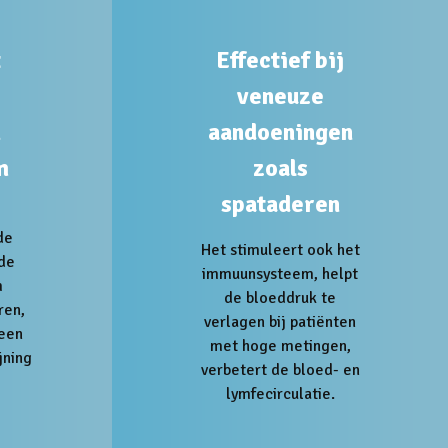
t
Effectief bij
veneuze
n
aandoeningen
m
zoals
spataderen
de
Het stimuleert ook het
de
immuunsysteem, helpt
m
de bloeddruk te
ren,
verlagen bij patiënten
 een
met hoge metingen,
jning
verbetert de bloed- en
lymfecirculatie.